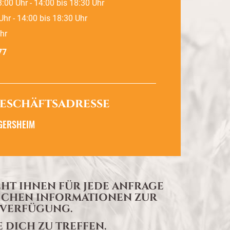
:00 Uhr - 14:00 bis 18:30 Uhr
Uhr - 14:00 bis 18:30 Uhr
hr
77
eschäftsadresse
RGERSHEIM
HT IHNEN FÜR JEDE ANFRAGE
ICHEN INFORMATIONEN ZUR
VERFÜGUNG.
 DICH ZU TREFFEN.