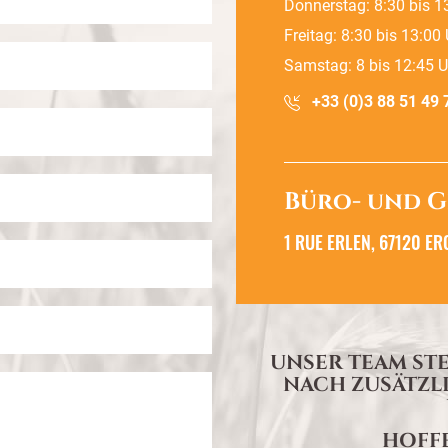
Donnerstag: 8:30 bis 13
Freitag: 8:30 bis 13:00 
Samstag: 8 bis 12:45 U
+33 (0)3 88 51 49 
Büro- und G
1 RUE ERLEN, 67120 E
UNSER TEAM STE
NACH ZUSÄTZL
HOFFE