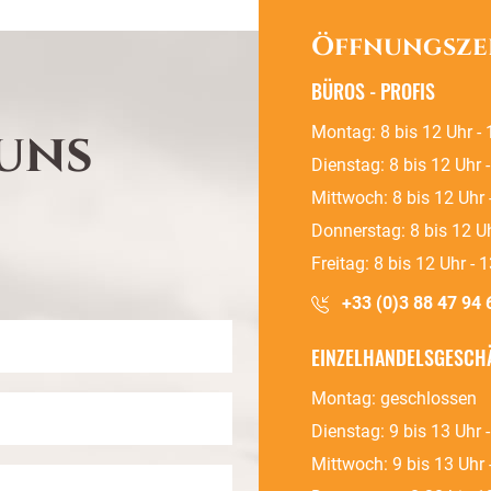
Öffnungsze
BÜROS - PROFIS
uns
Montag: 8 bis 12 Uhr - 
Dienstag: 8 bis 12 Uhr 
Mittwoch: 8 bis 12 Uhr 
Donnerstag: 8 bis 12 Uh
Freitag: 8 bis 12 Uhr - 
+33 (0)3 88 47 94 
EINZELHANDELSGESCHÄ
Montag: geschlossen
Dienstag: 9 bis 13 Uhr 
Mittwoch: 9 bis 13 Uhr 