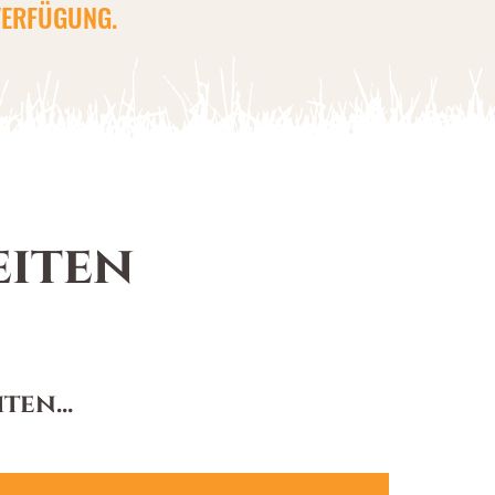
VERFÜGUNG.
eiten
en...